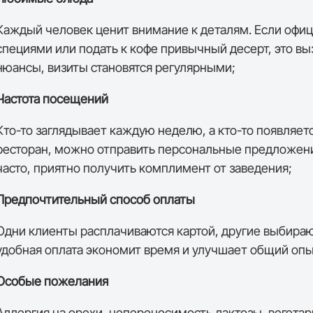
Каждый человек ценит внимание к деталям. Если офици
специями или подать к кофе привычный десерт, это вы
нюансы, визиты становятся регулярными;
Частота посещений
Кто-то заглядывает каждую неделю, а кто-то появляетс
ресторан, можно отправить персональные предложения,
часто, приятно получить комплимент от заведения;
Предпочтительный способ оплаты
Одни клиенты расплачиваются картой, другие выбираю
удобная оплата экономит время и улучшает общий оп
Особые пожелания
Аллергия на орехи, непереносимость лактозы, вегета