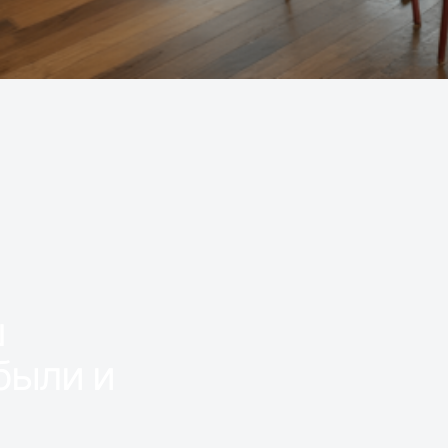
ш
были и