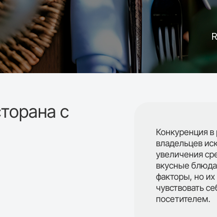
Как начать
Тарифы
сторана с
Конкуренция в 
владельцев ис
увеличения сре
вкусные блюда
факторы, но их
чувствовать с
посетителем.