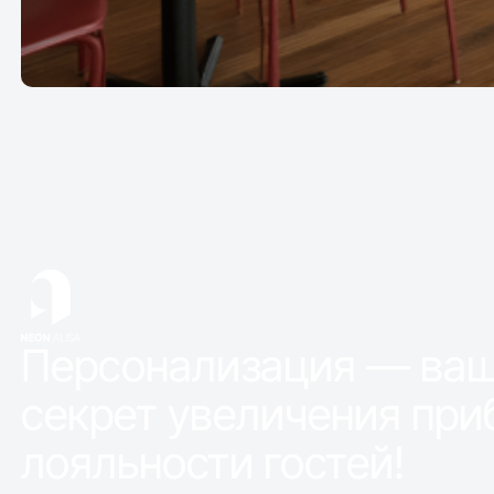
Персонализация — ва
секрет увеличения при
лояльности гостей!