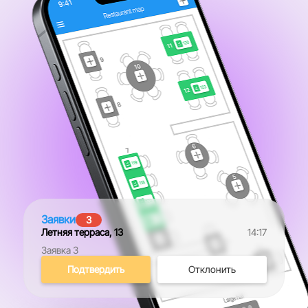
Заявки
3
Летняя терраса, 13
14:17
Заявка 3
Подтвердить
Отклонить