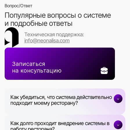
Вопрос/Ответ
Популярные вопросы о системе
и подробные ответы
Техническая поддержка:
info@neonalisa.com
Записаться
на консультацию
Как убедиться, что система действительно
подходит моему ресторану?
Вы можете протестировать все функции в
деморежиме бесплатно в течение 14 дней, чтобы
убедиться, что система отвечает вашим
требованиям.
Как долго проходит внедрение системы в
работу ресторана?