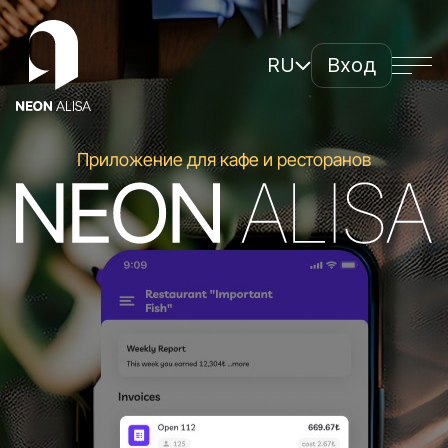
RU
Вход
Обзор системы
Преимущества
Приложение для кафе и ресторанов
Как начать
Тарифы
Вопрос-ответ
Подключиться