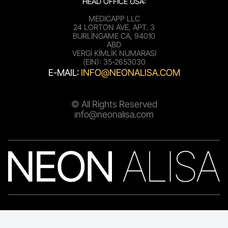
HEAD OFFICE USA:
MEDICAPP LLC
24 LORTON AVE, APT. 3
BURLINGAME CA, 94010
ABD
VERGI KIMLIK NUMARASI
(EIN): 35-2653030
E-MAIL:
INFO@NEONALISA.COM
© All Rights Reserved
info@neonalisa.com
SATIŞ SÖZLEŞMESİ