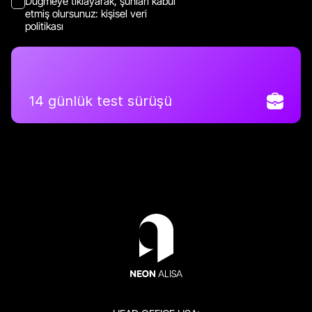
Düğmeye tıklayarak, şunları kabul
etmiş olursunuz:
kişisel veri
politikası
14 günlük test sürüşü