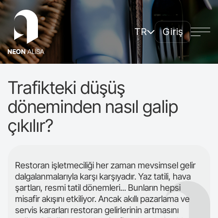
TR
Giriş
Sisteme genel bakış
Avantajlar
Nasıl başlanır
Trafikteki düşüş
Tarifeler
Soru-cevap
döneminden nasıl galip
Bağlanın
çıkılır?
Restoran işletmeciliği her zaman mevsimsel gelir
dalgalanmalarıyla karşı karşıyadır. Yaz tatili, hava
şartları, resmi tatil dönemleri... Bunların hepsi
misafir akışını etkiliyor. Ancak akıllı pazarlama ve
servis kararları restoran gelirlerinin artmasını