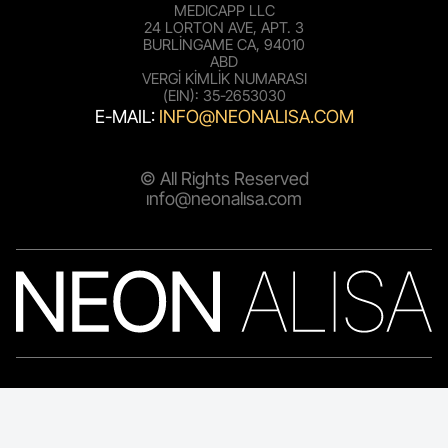
MEDICAPP LLC
24 LORTON AVE, APT. 3
BURLINGAME CA, 94010
ABD
VERGI KIMLIK NUMARASI
(EIN): 35-2653030
E-MAIL:
INFO@NEONALISA.COM
© All Rights Reserved
info@neonalisa.com
SATIŞ SÖZLEŞMESİ
Ödeme Hizmeti Sözleşmesi
Kullanım Koşulları ve Genel Şartlar