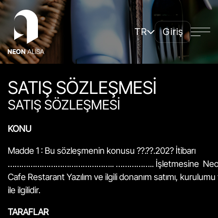
TR
Giriş
Sisteme genel bakış
Avantajlar
Nasıl başlanır
SATIŞ SÖZLEŞMESİ
Tarifeler
Soru-cevap
SATIŞ SÖZLEŞMESİ
Bağlanın
KONU
Madde 1 : Bu sözleşmenin konusu ??.??.202? İtibarı
……………………………………….. …………….. İşletmesine Neon
Cafe Restarant Yazılım ve ilgili donanım satımı, kurulumu 
ile ilgilidir.
TARAFLAR